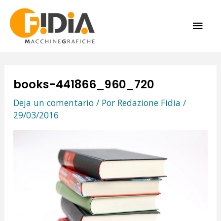
Ir
ME
al
contenido
PRI
books-441866_960_720
Deja un comentario
/ Por
Redazione Fidia
/
29/03/2016