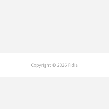
Copyright © 2026
Fidia
English
Italiano
Deutsch
Français
Español
Português
日本語