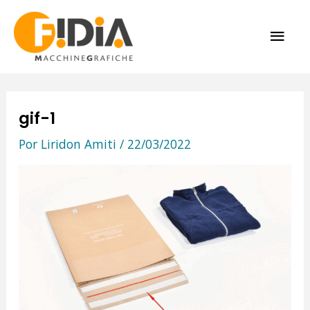
Ir
ME
al
contenido
PRI
gif-1
Por
Liridon Amiti
/
22/03/2022