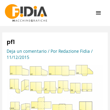
Ir
ME
al
contenido
PRI
pf1
Deja un comentario
/ Por
Redazione Fidia
/
11/12/2015