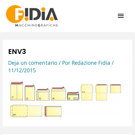
Ir
ME
al
contenido
PRI
ENV3
Deja un comentario
/ Por
Redazione Fidia
/
11/12/2015